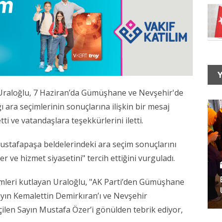
Y
 Uraloğlu, 7 Haziran’da Gümüşhane ve Nevşehir'de
ı ara seçimlerinin sonuçlarına ilişkin bir mesaj
ti ve vatandaşlara teşekkürlerini iletti.
stafapaşa beldelerindeki ara seçim sonuçlarını
 ve hizmet siyasetini" tercih ettiğini vurguladı.
simleri kutlayan Uraloğlu, "AK Parti’den Gümüşhane
yın Kemalettin Demirkıran’ı ve Nevşehir
len Sayın Mustafa Özer’i gönülden tebrik ediyor,