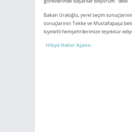
görevlerinde başarılar diliyorum." dedi.
Bakan Uraloğlu, yerel seçim sonuçlarının
sonuçlarının Tekke ve Mustafapaşa beldel
kıymetli hemşehrilerimize teşekkür ediy
Hibya Haber Ajansı